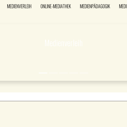
MEDIENVERLEIH
ONLINE-MEDIATHEK
MEDIENPÄDAGOGIK
MEDI
Medienverleih
Bildungsmedien auf DVD und BluRay...